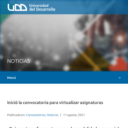
Inicio
QUIÉNES SOMOS
NUESTROS SERVICIOS
RUTA FORMATIVA
RECURSOS
MESA AYUDA CANVAS
NOTICIAS
DOCENCIA CON IAG
Menú
INSIGNIAS DIGITALES
Inició la convocatoria para virtualizar asignaturas
Publicado en:
Convocatorias
,
Noticias
|
11 agosto, 2021