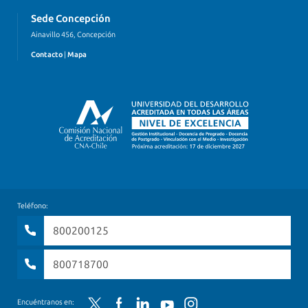
Sede Concepción
Ainavillo 456, Concepción
Contacto
|
Mapa
Teléfono:
800200125
800718700
Twitter
Facebook
LinkedIn
YouTube
Instagram
Encuéntranos en: