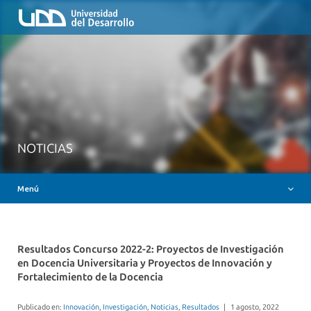
Inicio
QUIÉNES SOMOS
NUESTROS SERVICIOS
RUTA FORMATIVA
RECURSOS
MESA AYUDA CANVAS
NOTICIAS
DOCENCIA CON IAG
Menú
INSIGNIAS DIGITALES
Resultados Concurso 2022-2: Proyectos de Investigación
en Docencia Universitaria y Proyectos de Innovación y
Fortalecimiento de la Docencia
Publicado en:
Innovación
,
Investigación
,
Noticias
,
Resultados
|
1 agosto, 2022