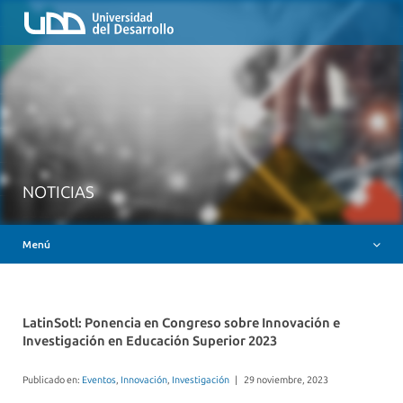
Inicio
QUIÉNES SOMOS
NUESTROS SERVICIOS
RUTA FORMATIVA
RECURSOS
MESA AYUDA CANVAS
NOTICIAS
DOCENCIA CON IAG
Menú
INSIGNIAS DIGITALES
LatinSotl: Ponencia en Congreso sobre Innovación e
Investigación en Educación Superior 2023
Publicado en:
Eventos
,
Innovación
,
Investigación
|
29 noviembre, 2023