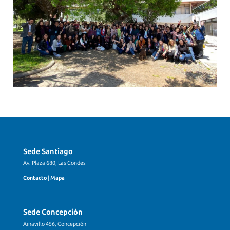
Sede Santiago
Av. Plaza 680, Las Condes
Contacto
|
Mapa
Sede Concepción
Ainavillo 456, Concepción