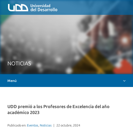
Inicio
QUIÉNES SOMOS
NUESTROS SERVICIOS
RUTA FORMATIVA
RECURSOS
MESA AYUDA CANVAS
NOTICIAS
DOCENCIA CON IAG
Menú
INSIGNIAS DIGITALES
UDD premió a los Profesores de Excelencia del año
académico 2023
Publicado en:
Eventos
,
Noticias
|
22 octubre, 2024