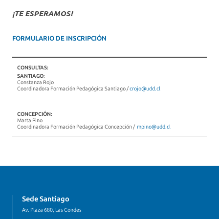
¡TE ESPERAMOS!
FORMULARIO DE INSCRIPCIÓN
CONSULTAS:
SANTIAGO
:
Constanza Rojo
Coordinadora Formación Pedagógica Santiago /
crojo@udd.cl
CONCEPCIÓN:
Marta Pino
Coordinadora Formación Pedagógica Concepción /
mpino@udd.cl
Sede Santiago
Av. Plaza 680, Las Condes