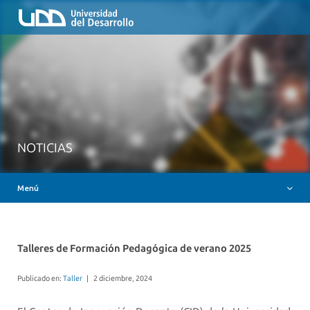
Inicio
QUIÉNES SOMOS
NUESTROS SERVICIOS
RUTA FORMATIVA
RECURSOS
MESA AYUDA CANVAS
NOTICIAS
DOCENCIA CON IAG
Menú
INSIGNIAS DIGITALES
Talleres de Formación Pedagógica de verano 2025
Publicado en:
Taller
|
2 diciembre, 2024