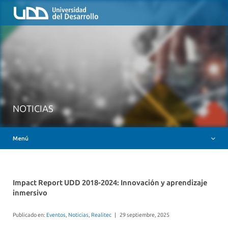
Inicio
QUIÉNES SOMOS
NUESTROS SERVICIOS
RUTA FORMATIVA
RECURSOS
MESA AYUDA CANVAS
NOTICIAS
DOCENCIA CON IAG
Menú
INSIGNIAS DIGITALES
Impact Report UDD 2018-2024: Innovación y aprendizaje
inmersivo
Publicado en:
Eventos
,
Noticias
,
Realitec
|
29 septiembre, 2025