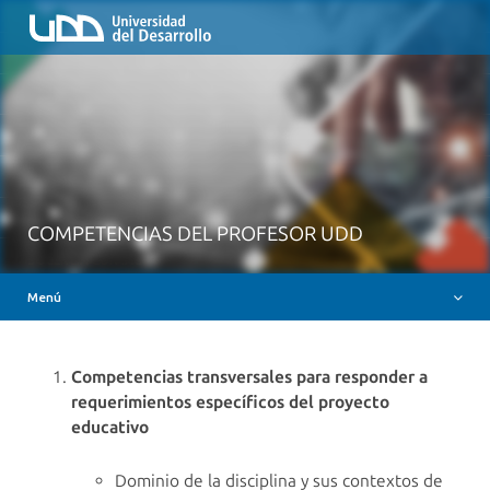
Inicio
QUIÉNES SOMOS
NUESTROS SERVICIOS
RUTA FORMATIVA
RECURSOS
MESA AYUDA CANVAS
COMPETENCIAS DEL PROFESOR UDD
DOCENCIA CON IAG
Menú
INSIGNIAS DIGITALES
Competencias transversales para responder a
requerimientos específicos del proyecto
educativo
Dominio de la disciplina y sus contextos de