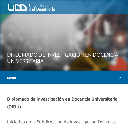
Inicio
QUIÉNES SOMOS
NUESTROS SERVICIOS
RUTA FORMATIVA
RECURSOS
DIPLOMADO DE INVESTIGACIÓN EN DOCENCIA
MESA AYUDA CANVAS
UNIVERSITARIA
DOCENCIA CON IAG
Menú
INSIGNIAS DIGITALES
Diplomado de Investigación en Docencia Universitaria
(DIDU)
Iniciativa de la Subdirección de Investigación Docente,