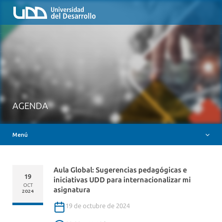
Inicio
QUIÉNES SOMOS
NUESTROS SERVICIOS
RUTA FORMATIVA
RECURSOS
MESA AYUDA CANVAS
AGENDA
DOCENCIA CON IAG
Menú
INSIGNIAS DIGITALES
Aula Global: Sugerencias pedagógicas e
19
iniciativas UDD para internacionalizar mi
OCT
asignatura
2024
19 de octubre de 2024