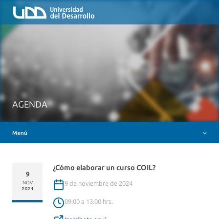
Inicio
QUIÉNES SOMOS
NUESTROS SERVICIOS
RUTA FORMATIVA
RECURSOS
MESA AYUDA CANVAS
AGENDA
DOCENCIA CON IAG
Menú
INSIGNIAS DIGITALES
¿Cómo elaborar un curso COIL?
9
9 de noviembre de 2024
NOV
2024
09:00 a 13:00 hrs.