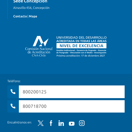
Sede Concepción
Ainavillo 456, Concepción
Contacto
|
Mapa
Teléfono:
800200125
800718700
Twitter
Facebook
LinkedIn
YouTube
Instagram
Encuéntranos en: