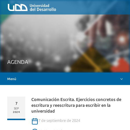
Inicio
QUIÉNES SOMOS
NUESTROS SERVICIOS
RUTA FORMATIVA
RECURSOS
MESA AYUDA CANVAS
AGENDA
DOCENCIA CON IAG
Menú
INSIGNIAS DIGITALES
Comunicación Escrita. Ejercicios concretos de
7
escritura y reescritura para escribir en la
SEP
universidad
2024
7 de septiembre de 2024