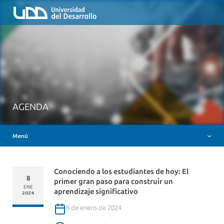
Inicio
QUIÉNES SOMOS
NUESTROS SERVICIOS
RUTA FORMATIVA
RECURSOS
MESA AYUDA CANVAS
AGENDA
DOCENCIA CON IAG
Menú
INSIGNIAS DIGITALES
Conociendo a los estudiantes de hoy: El
8
primer gran paso para construir un
ENE
aprendizaje significativo
2024
8 de enero de 2024