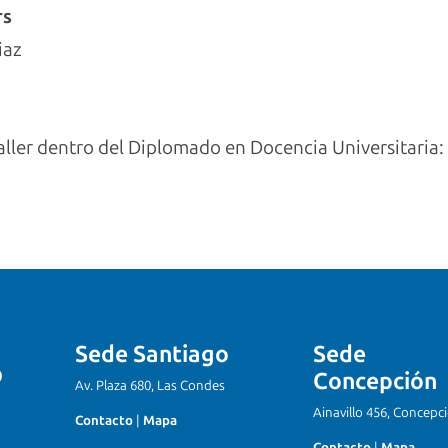
rs
iaz
taller dentro del Diplomado en Docencia Universitaria:
Sede Santiago
Sede
Concepción
Av. Plaza 680, Las Condes
Ainavillo 456, Concepc
Contacto
|
Mapa
Contacto
|
Mapa