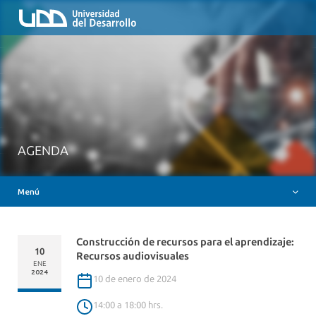
Inicio
QUIÉNES SOMOS
NUESTROS SERVICIOS
RUTA FORMATIVA
RECURSOS
MESA AYUDA CANVAS
AGENDA
DOCENCIA CON IAG
Menú
INSIGNIAS DIGITALES
Construcción de recursos para el aprendizaje:
10
Recursos audiovisuales
ENE
2024
10 de enero de 2024
14:00 a 18:00 hrs.