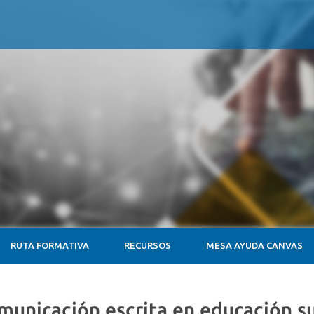
RUTA FORMATIVA
RECURSOS
MESA AYUDA CANVAS
omunicación escrita en educación s