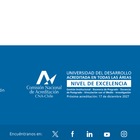
ión
Twitter
Facebook
LinkedIn
YouTube
Instagram
Encuéntranos en: