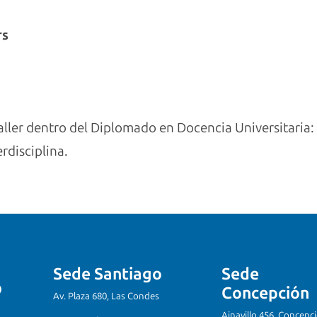
rs
taller dentro del Diplomado en Docencia Universitaria
rdisciplina.
Sede Santiago
Sede
Concepción
Av. Plaza 680, Las Condes
Ainavillo 456, Concepc