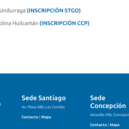
e Undurraga
(INSCRIPCIÓN STGO)
rolina Huilcamán
(INSCRIPCIÓN CCP)
Sede Santiago
Sede
Concepción
Av. Plaza 680, Las Condes
Ainavillo 456, Concepc
Contacto
|
Mapa
Contacto
|
Mapa