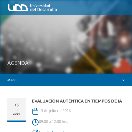
Inicio
QUIÉNES SOMOS
NUESTROS SERVICIOS
RUTA FORMATIVA
RECURSOS
MESA AYUDA CANVAS
AGENDA
DOCENCIA CON IAG
Menú
INSIGNIAS DIGITALES
EVALUACIÓN AUTÉNTICA EN TIEMPOS DE IA
15
15 de julio de 2026
JUL
2026
09:00 a 12:00 hrs.