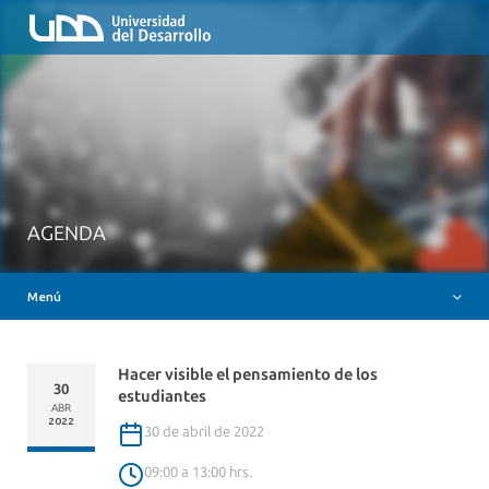
Inicio
QUIÉNES SOMOS
NUESTROS SERVICIOS
RUTA FORMATIVA
RECURSOS
MESA AYUDA CANVAS
AGENDA
DOCENCIA CON IAG
Menú
INSIGNIAS DIGITALES
Hacer visible el pensamiento de los
30
estudiantes
ABR
2022
30 de abril de 2022
09:00 a 13:00 hrs.