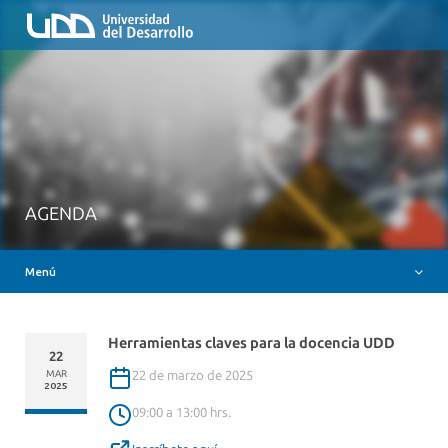
Inicio
QUIÉNES SOMOS
NUESTROS SERVICIOS
RUTA FORMATIVA
RECURSOS
MESA AYUDA CANVAS
AGENDA
DOCENCIA CON IAG
Menú
INSIGNIAS DIGITALES
Herramientas claves para la docencia UDD
22
22 de marzo de 2025
MAR
2025
09:00 a 13:00 hrs.