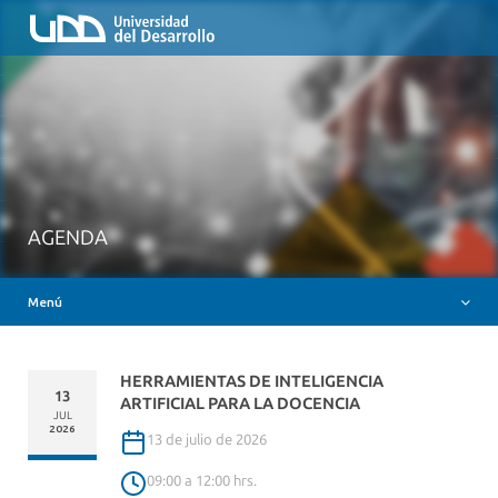
Inicio
QUIÉNES SOMOS
NUESTROS SERVICIOS
RUTA FORMATIVA
RECURSOS
MESA AYUDA CANVAS
AGENDA
DOCENCIA CON IAG
Menú
INSIGNIAS DIGITALES
HERRAMIENTAS DE INTELIGENCIA
13
ARTIFICIAL PARA LA DOCENCIA
JUL
2026
13 de julio de 2026
09:00 a 12:00 hrs.