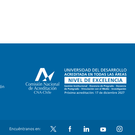
ión
Twitter
Facebook
LinkedIn
YouTube
Instagram
Encuéntranos en: