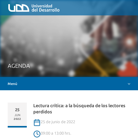
Inicio
QUIÉNES SOMOS
NUESTROS SERVICIOS
RUTA FORMATIVA
RECURSOS
MESA AYUDA CANVAS
AGENDA
DOCENCIA CON IAG
Menú
INSIGNIAS DIGITALES
Lectura crítica: a la búsqueda de los lectores
25
perdidos
JUN
2022
25 de junio de 2022
09:00 a 13:00 hrs.