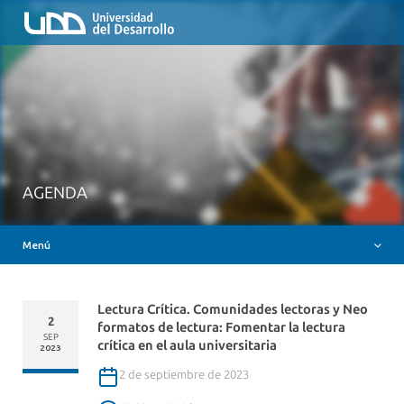
Inicio
QUIÉNES SOMOS
NUESTROS SERVICIOS
RUTA FORMATIVA
RECURSOS
MESA AYUDA CANVAS
AGENDA
DOCENCIA CON IAG
Menú
INSIGNIAS DIGITALES
Lectura Crítica. Comunidades lectoras y Neo
2
formatos de lectura: Fomentar la lectura
SEP
crítica en el aula universitaria
2023
2 de septiembre de 2023