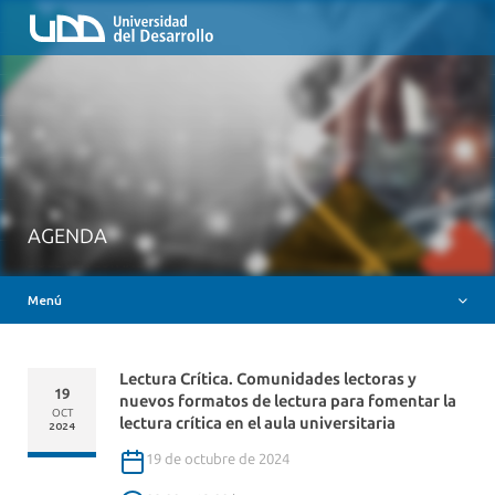
Inicio
QUIÉNES SOMOS
NUESTROS SERVICIOS
RUTA FORMATIVA
RECURSOS
MESA AYUDA CANVAS
AGENDA
DOCENCIA CON IAG
Menú
INSIGNIAS DIGITALES
Lectura Crítica. Comunidades lectoras y
19
nuevos formatos de lectura para fomentar la
OCT
lectura crítica en el aula universitaria
2024
19 de octubre de 2024