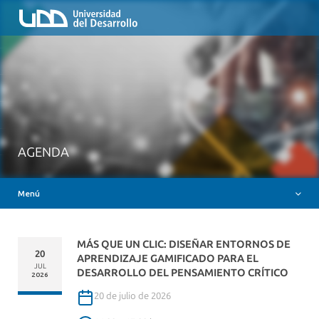
Inicio
QUIÉNES SOMOS
NUESTROS SERVICIOS
RUTA FORMATIVA
RECURSOS
MESA AYUDA CANVAS
AGENDA
DOCENCIA CON IAG
Menú
INSIGNIAS DIGITALES
MÁS QUE UN CLIC: DISEÑAR ENTORNOS DE
20
APRENDIZAJE GAMIFICADO PARA EL
JUL
DESARROLLO DEL PENSAMIENTO CRÍTICO
2026
20 de julio de 2026