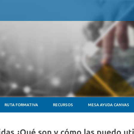
RUTA FORMATIVA
RECURSOS
MESA AYUDA CANVAS
das ¿Qué son y cómo las puedo uti