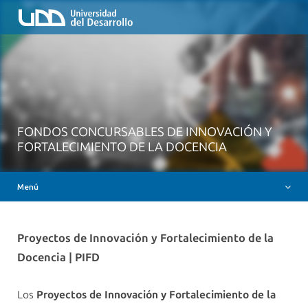
Inicio
QUIÉNES SOMOS
NUESTROS SERVICIOS
RUTA FORMATIVA
RECURSOS
FONDOS CONCURSABLES DE INNOVACIÓN Y
MESA AYUDA CANVAS
FORTALECIMIENTO DE LA DOCENCIA
DOCENCIA CON IAG
Menú
INSIGNIAS DIGITALES
Proyectos de Innovación y Fortalecimiento de la
Docencia | PIFD
Los
Proyectos de Innovación y Fortalecimiento de la