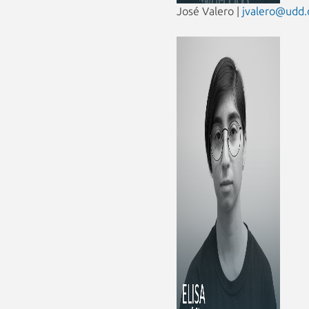
José Valero |
jvalero@udd.