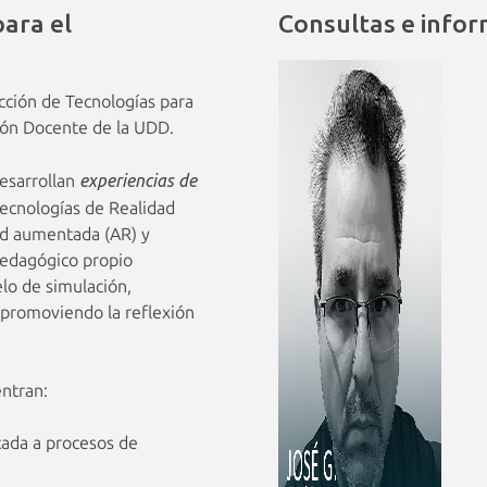
ara el
Consultas e infor
cción de Tecnologías para
ción Docente de la UDD.
desarrollan
experiencias de
tecnologías de Realidad
dad aumentada (AR) y
pedagógico propio
lo de simulación,
y promoviendo la reflexión
entran:
cada a procesos de