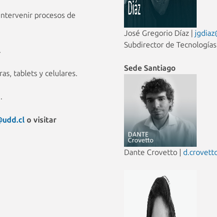
intervenir procesos de
José Gregorio Díaz |
jgdiaz
Subdirector de Tecnologías
.
Sede Santiago
s, tablets y celulares.
.
@udd.cl
o visitar
Dante Crovetto |
d.crovett