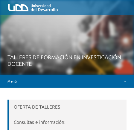
Inicio
QUIÉNES SOMOS
NUESTROS SERVICIOS
RUTA FORMATIVA
RECURSOS
TALLERES DE FORMACIÓN EN INVESTIGACIÓN
MESA AYUDA CANVAS
DOCENTE
DOCENCIA CON IAG
Menú
INSIGNIAS DIGITALES
OFERTA DE TALLERES
Consultas e información: