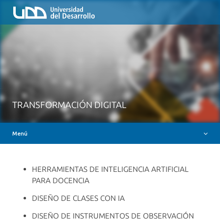
Inicio
QUIÉNES SOMOS
NUESTROS SERVICIOS
RUTA FORMATIVA
RECURSOS
MESA AYUDA CANVAS
TRANSFORMACIÓN DIGITAL
DOCENCIA CON IAG
Menú
INSIGNIAS DIGITALES
HERRAMIENTAS DE INTELIGENCIA ARTIFICIAL
PARA DOCENCIA
DISEÑO DE CLASES CON IA
DISEÑO DE INSTRUMENTOS DE OBSERVACIÓN