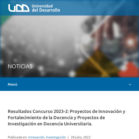
Inicio
QUIÉNES SOMOS
NUESTROS SERVICIOS
RUTA FORMATIVA
RECURSOS
MESA AYUDA CANVAS
NOTICIAS
DOCENCIA CON IAG
Menú
INSIGNIAS DIGITALES
Resultados Concurso 2023-2: Proyectos de Innovación y
Fortalecimiento de la Docencia y Proyectos de
Investigación en Docencia Universitaria.
Publicado en:
Innovación
,
Investigación
|
28 julio, 2023