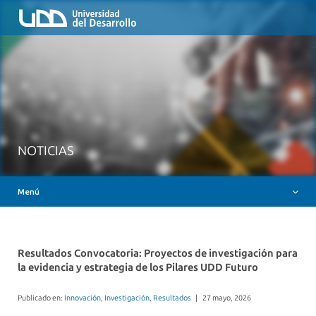
Inicio
QUIÉNES SOMOS
NUESTROS SERVICIOS
RUTA FORMATIVA
RECURSOS
MESA AYUDA CANVAS
NOTICIAS
DOCENCIA CON IAG
Menú
INSIGNIAS DIGITALES
Resultados Convocatoria: Proyectos de investigación para
la evidencia y estrategia de los Pilares UDD Futuro
Publicado en:
Innovación
,
Investigación
,
Resultados
|
27 mayo, 2026