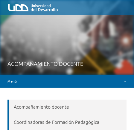
Inicio
QUIÉNES SOMOS
NUESTROS SERVICIOS
RUTA FORMATIVA
RECURSOS
MESA AYUDA CANVAS
ACOMPAÑAMIENTO DOCENTE
DOCENCIA CON IAG
Menú
INSIGNIAS DIGITALES
Acompañamiento docente
Coordinadoras de Formación Pedagógica