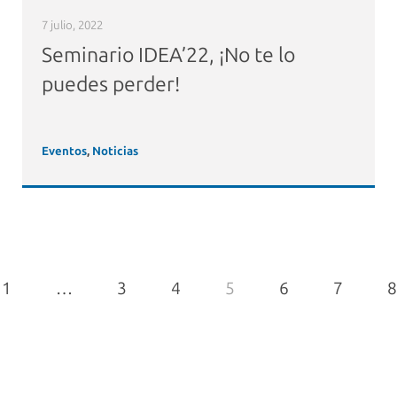
7 julio, 2022
Seminario IDEA’22, ¡No te lo
puedes perder!
Eventos
,
Noticias
1
…
3
4
5
6
7
8